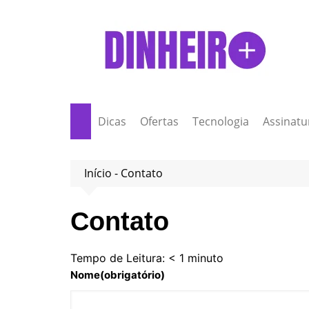
Ir
para
o
conteúdo
Dicas
Ofertas
Tecnologia
Assinatu
Início
-
Contato
Contato
Tempo de Leitura:
< 1
minuto
Nome
(obrigatório)