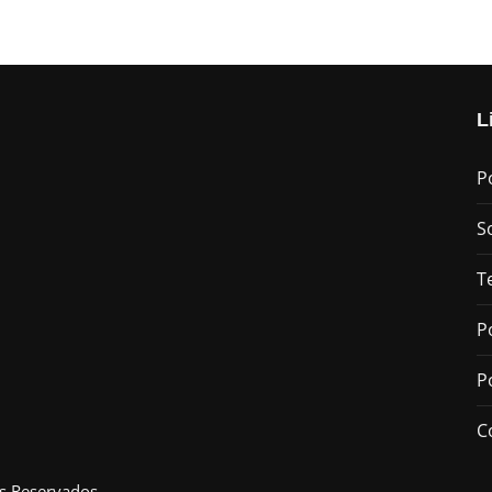
L
P
S
T
P
P
C
s Reservados.