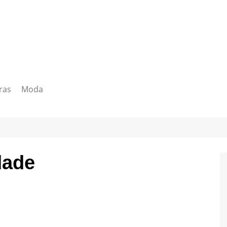
ras
Moda
dade