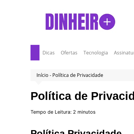
Ir
para
o
conteúdo
Dicas
Ofertas
Tecnologia
Assinatu
Início
-
Política de Privacidade
Política de Privaci
Tempo de Leitura:
2
minutos
Política Privacidade