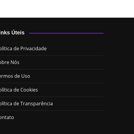
inks Úteis
olítica de Privacidade
obre Nós
ermos de Uso
olítica de Cookies
olítica de Transparência
ontato